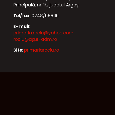
Principală, nr. 1b, județul Argeș
Tel/fax
: 0248/688115
E- mail
:
primaria.rociu@yahoo.com
rociu@ag.e-adm.ro
Site
:
primariarociu.ro