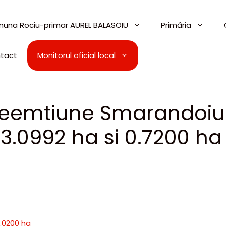
una Rociu-primar AUREL BALASOIU
Primăria
tact
Monitorul oficial local
preemtiune Smarandoiu
-3.0992 ha si 0.7200 ha
1.0200 ha