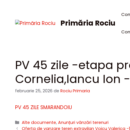
Sari
la
Com
conținut
Primăria Rociu
Con
PV 45 zile -etapa 
Cornelia,Iancu Ion 
februarie 25, 2026
de
Rociu Primaria
PV 45 ZILE SMARANDOIU
Categorii
Alte documente
,
Anunțuri vânzări terenuri
Oferta de vanzare teren extravilan Voicu Valerica -